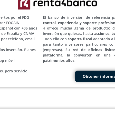
iertos por el FDG
El banco de inversión de referencia 
por FOGAIN
control, experiencia y soporte profesion
 Español con +35 años
4 ofrece mucha gama de producto: d
o de España y CNMV
inversión que quieras, hasta
acciones, b
por teléfono, email
Todo ello con
soporte fiscal
adaptado a l
para tanto inversores particulares c
dos inversión, Planes
(empresas). Su
red de oficinas física
plataforma, la convierten en una
pp móvil
patrimonios altos
:
s, pero servicio
Obtener inform