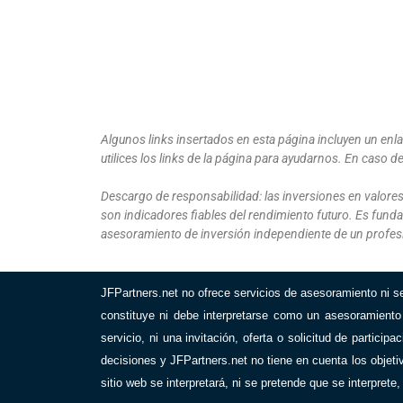
Algunos links insertados en esta página incluyen un enl
utilices los links de la página para ayudarnos. En caso 
Descargo de responsabilidad: las inversiones en valores
son indicadores fiables del rendimiento futuro. Es funda
asesoramiento de inversión independiente de un profesi
JFPartners.net no ofrece servicios de asesoramiento ni s
constituye ni debe interpretarse como un asesoramiento 
servicio, ni una invitación, oferta o solicitud de particip
decisiones y JFPartners.net no tiene en cuenta los objeti
sitio web se interpretará, ni se pretende que se interprete