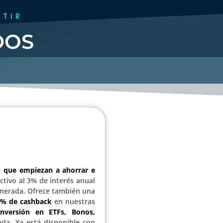
RTIR
DOS
s que empiezan a ahorrar e
ctivo al 3% de interés anual
nerada. Ofrece también una
 1% de cashback
en nuestras
inversión en ETFs, Bonos,
da. Ya está disponible con