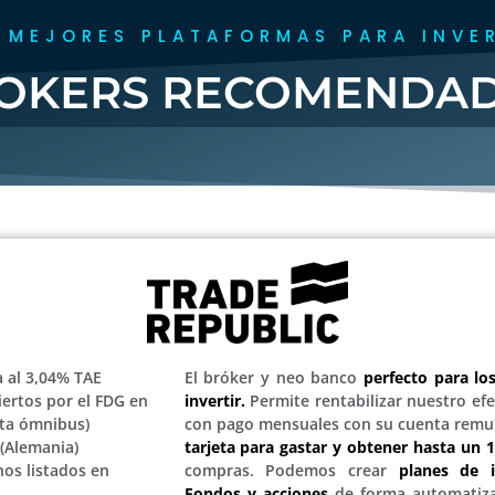
 MEJORES PLATAFORMAS PARA INVE
OKERS RECOMENDA
 al 3,04% TAE
El bróker y neo banco
perfecto para lo
iertos por el FDG en
invertir.
Permite rentabilizar nuestro efe
nta ómnibus)
con pago mensuales con su cuenta remu
(Alemania)
tarjeta para gastar y obtener hasta un
nos listados en
compras. Podemos crear
planes de 
Fondos y acciones
de forma automatiza