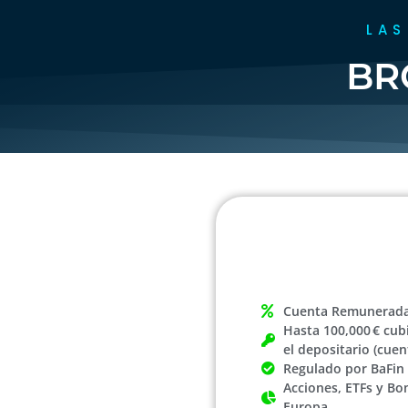
LAS
BR
Cuenta Remunerada
Hasta 100,000 € cub
el depositario (cue
Regulado por BaFin 
Acciones, ETFs y Bo
Europa