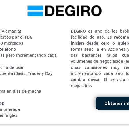
 (Alemania)
DEGIRO es uno de los brók
iertos por el FDG
facilidad de uso.
Es recome
+50 mercados
inician desde cero o quier
teléfono
forma sencilla en Acciones 
as pero incrementando cada
dar bastantes fallos cu
volúmenes de negociación (en
illa de usar
unas comisiones muy re
cuenta (Basic, Trader y Day
incrementando cada año lo
cambio divisa. El servicio
mejorable.
orma en días de mucha
Obtener in
0K
remunerada
en inglés