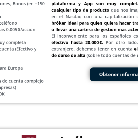
iones, Bonos (en +150
plataforma y App son muy complet
cualquier tipo de producto
que nos imag
a
en el Nasdaq con una capitalización 
teléfono
bróker ideal para quien quiera hacer tr
s 0,005 $/acción
o llevar una cartera de gestión más acti
El inconveniente para los españoles e
uy completa
efectivo hasta 20,000 €.
Por otro lado,
cuenta (Efectivo y
extranjero, debemos tener en cuenta
e
de darse de alta
(sobre todo cuentas de 
para Europa
Obtener inform
a de cuenta complejo
mpresas)
0K