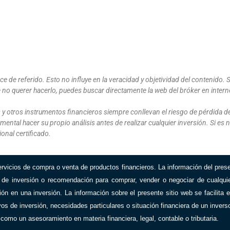
ace de
referido. Esto no influye en la veracidad y objetividad del contenido. Si
de no querer hacerlo, puedes buscar directamente la web del bróker en intern
 y otros instrumentos financieros siempre conllevan el riesgo de pérdida de
mental hacer su propio análisis antes de realizar cualquier inversión. Si e
onal certificado.
ervicios de compra o venta de productos financieros.
La información del presen
de inversión o recomendación para comprar, vender o negociar de cualquier
ación en una inversión.
La información sobre el presente sitio web se facilit
vos de inversión, necesidades particulares o situación financiera de un invers
, como un asesoramiento en materia financiera, legal, contable o tributaria.